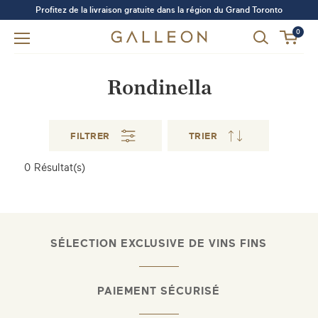
Profitez de la livraison gratuite dans la région du Grand Toronto
0
Rondinella
FILTRER
TRIER
Avez-vous oublié votre mot de passe?
0
Résultat(s)
SE CONNECTER
S'INSCRIRE
SÉLECTION EXCLUSIVE DE VINS FINS
PAIEMENT SÉCURISÉ