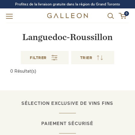
Profitez de la livraison gratuite dans la région du Grand Toronto
0
Languedoc-Roussillon
FILTRER
TRIER
Avez-vous oublié votre mot de passe?
0
Résultat(s)
SE CONNECTER
S'INSCRIRE
SÉLECTION EXCLUSIVE DE VINS FINS
PAIEMENT SÉCURISÉ