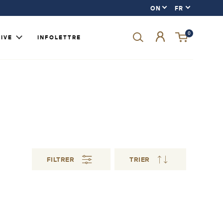
0
IVE
INFOLETTRE
Avez-vous oublié votre mot de passe?
SE CONNECTER
S'INSCRIRE
FILTRER
TRIER